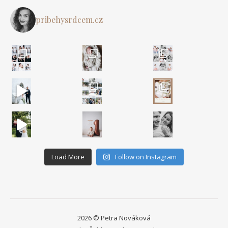
pribehysrdcem.cz
Pojď nasát atmosféru našeho třetího sva
Moje sr
Load More
Follow on Instagram
2026 © Petra Nováková